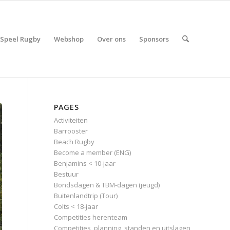
Speel Rugby
Webshop
Over ons
Sponsors
PAGES
Activiteiten
Barrooster
Beach Rugby
Become a member (ENG)
Benjamins < 10-jaar
Bestuur
Bondsdagen & TBM-dagen (jeugd)
Buitenlandtrip (Tour)
Colts < 18-jaar
Competities herenteam
Competities, planning, standen en uitslagen