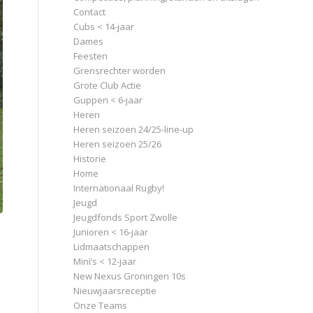
Contact
Cubs < 14-jaar
Dames
Feesten
Grensrechter worden
Grote Club Actie
Guppen < 6-jaar
Heren
Heren seizoen 24/25-line-up
Heren seizoen 25/26
Historie
Home
Internationaal Rugby!
Jeugd
Jeugdfonds Sport Zwolle
Junioren < 16-jaar
Lidmaatschappen
Mini’s < 12-jaar
New Nexus Groningen 10s
Nieuwjaarsreceptie
Onze Teams