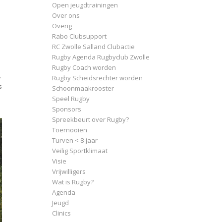
Open jeugdtrainingen
Over ons
Overig
Rabo Clubsupport
RC Zwolle Salland Clubactie
Rugby Agenda Rugbyclub Zwolle
Rugby Coach worden
.
Rugby Scheidsrechter worden
s
Schoonmaakrooster
Speel Rugby
Sponsors
Spreekbeurt over Rugby?
Toernooien
Turven < 8-jaar
Veilig Sportklimaat
Visie
Vrijwilligers
Wat is Rugby?
Agenda
Jeugd
Clinics