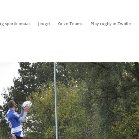
lig sportklimaat
Jeugd
Onze Teams
Play rugby in Zwolle