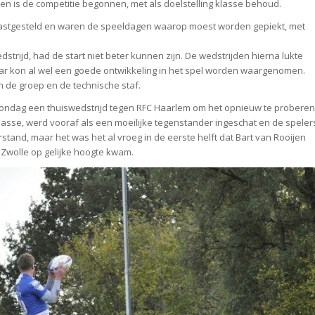
 en is de competitie begonnen, met als doelstelling klasse behoud.
 vastgesteld en waren de speeldagen waarop moest worden gepiekt, met
strijd, had de start niet beter kunnen zijn. De wedstrijden hierna lukte
ar kon al wel een goede ontwikkeling in het spel worden waargenomen.
n de groep en de technische staf.
 zondag een thuiswedstrijd tegen RFC Haarlem om het opnieuw te proberen
asse, werd vooraf als een moeilijke tegenstander ingeschat en de speler
tand, maar het was het al vroeg in de eerste helft dat Bart van Rooijen
 Zwolle op gelijke hoogte kwam.