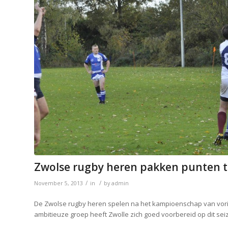
Zwolse rugby heren pakken punten 
/
/
November 5, 2013
in
by
admin
De Zwolse rugby heren spelen na het kampioenschap van vorig 
ambitieuze groep heeft Zwolle zich goed voorbereid op dit sei