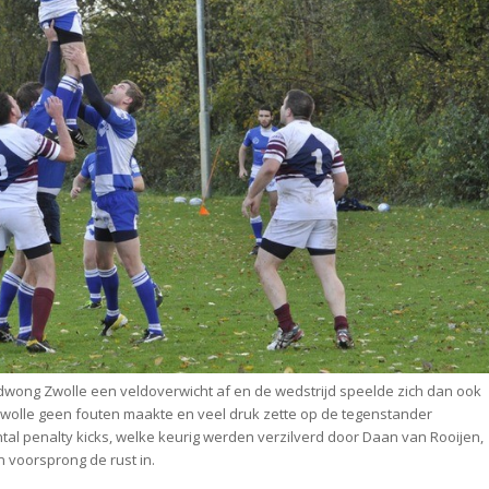
dwong Zwolle een veldoverwicht af en de wedstrijd speelde zich dan ook
Zwolle geen fouten maakte en veel druk zette op de tegenstander
al penalty kicks, welke keurig werden verzilverd door Daan van Rooijen,
 voorsprong de rust in.