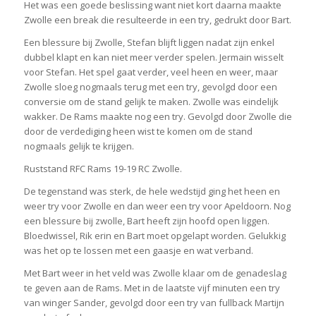
Het was een goede beslissing want niet kort daarna maakte
Zwolle een break die resulteerde in een try, gedrukt door Bart.
Een blessure bij Zwolle, Stefan blijft liggen nadat zijn enkel
dubbel klapt en kan niet meer verder spelen. Jermain wisselt
voor Stefan. Het spel gaat verder, veel heen en weer, maar
Zwolle sloeg nogmaals terug met een try, gevolgd door een
conversie om de stand gelijk te maken. Zwolle was eindelijk
wakker. De Rams maakte nog een try. Gevolgd door Zwolle die
door de verdediging heen wist te komen om de stand
nogmaals gelijk te krijgen.
Ruststand RFC Rams 19-19 RC Zwolle.
De tegenstand was sterk, de hele wedstijd ging het heen en
weer try voor Zwolle en dan weer een try voor Apeldoorn. Nog
een blessure bij zwolle, Bart heeft zijn hoofd open liggen.
Bloedwissel, Rik erin en Bart moet opgelapt worden. Gelukkig
was het op te lossen met een gaasje en wat verband.
Met Bart weer in het veld was Zwolle klaar om de genadeslag
te geven aan de Rams. Met in de laatste vijf minuten een try
van winger Sander, gevolgd door een try van fullback Martijn