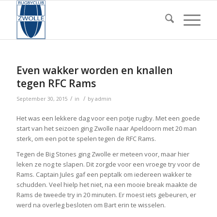
Even wakker worden en knallen
tegen RFC Rams
/
/
September 30, 2015
in
by
admin
Het was een lekkere dag voor een potje rugby. Met een goede
start van het seizoen ging Zwolle naar Apeldoorn met 20 man
sterk, om een pot te spelen tegen de RFC Rams.
Tegen de Big Stones ging Zwolle er meteen voor, maar hier
leken ze nog te slapen. Dit zorgde voor een vroege try voor de
Rams. Captain Jules gaf een peptalk om iedereen wakker te
schudden. Veel hielp het niet, na een mooie break maakte de
Rams de tweede try in 20 minuten. Er moest iets gebeuren, er
werd na overleg besloten om Bart erin te wisselen.