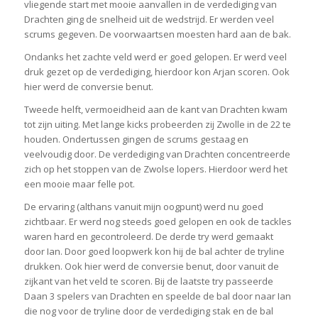
vliegende start met mooie aanvallen in de verdediging van
Drachten ging de snelheid uit de wedstrijd. Er werden veel
scrums gegeven. De voorwaartsen moesten hard aan de bak.
Ondanks het zachte veld werd er goed gelopen. Er werd veel
druk gezet op de verdediging, hierdoor kon Arjan scoren. Ook
hier werd de conversie benut.
Tweede helft, vermoeidheid aan de kant van Drachten kwam
tot zijn uiting. Met lange kicks probeerden zij Zwolle in de 22 te
houden. Ondertussen gingen de scrums gestaag en
veelvoudig door. De verdediging van Drachten concentreerde
zich op het stoppen van de Zwolse lopers. Hierdoor werd het
een mooie maar felle pot.
De ervaring (althans vanuit mijn oogpunt) werd nu goed
zichtbaar. Er werd nog steeds goed gelopen en ook de tackles
waren hard en gecontroleerd. De derde try werd gemaakt
door Ian. Door goed loopwerk kon hij de bal achter de tryline
drukken. Ook hier werd de conversie benut, door vanuit de
zijkant van het veld te scoren. Bij de laatste try passeerde
Daan 3 spelers van Drachten en speelde de bal door naar Ian
die nog voor de tryline door de verdediging stak en de bal