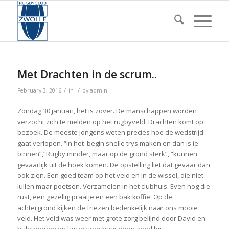
Met Drachten in de scrum..
/
/
February 3, 2016
in
by
admin
Zondag 30 januari, het is zover. De manschappen worden
verzocht zich te melden op het rugbyveld. Drachten komt op
bezoek. De meeste jongens weten precies hoe de wedstrijd
gaat verlopen. “In het begin snelle trys maken en dan is ie
binnen”,”Rugby minder, maar op de grond sterk”, “kunnen
gevaarlijk uit de hoek komen. De opstelling liet dat gevaar dan
ook zien. Een goed team op het veld en in de wissel, die niet
lullen maar poetsen. Verzamelen in het clubhuis. Even nog die
rust, een gezellig praatje en een bak koffie. Op de
achtergrond kijken de friezen bedenkelijk naar ons mooie
veld. Het veld was weer met grote zorg belijnd door David en