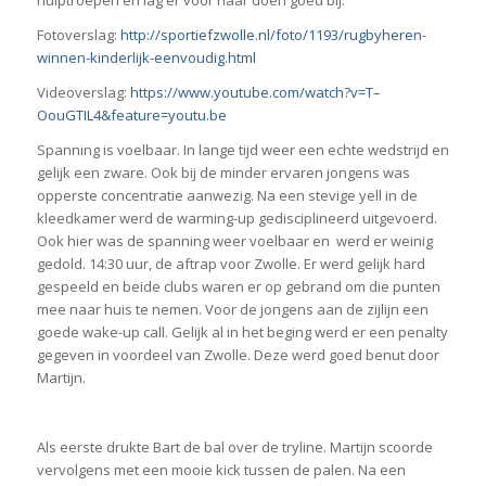
hulptroepen en lag er voor haar doen goed bij.
Fotoverslag:
http://sportiefzwolle.nl/foto/1193/rugbyheren-
winnen-kinderlijk-eenvoudig.html
Videoverslag:
https://www.youtube.com/watch?v=T–
OouGTIL4&feature=youtu.be
Spanning is voelbaar. In lange tijd weer een echte wedstrijd en
gelijk een zware. Ook bij de minder ervaren jongens was
opperste concentratie aanwezig. Na een stevige yell in de
kleedkamer werd de warming-up gedisciplineerd uitgevoerd.
Ook hier was de spanning weer voelbaar en werd er weinig
gedold. 14:30 uur, de aftrap voor Zwolle. Er werd gelijk hard
gespeeld en beide clubs waren er op gebrand om die punten
mee naar huis te nemen. Voor de jongens aan de zijlijn een
goede wake-up call. Gelijk al in het beging werd er een penalty
gegeven in voordeel van Zwolle. Deze werd goed benut door
Martijn.
Als eerste drukte Bart de bal over de tryline. Martijn scoorde
vervolgens met een mooie kick tussen de palen. Na een