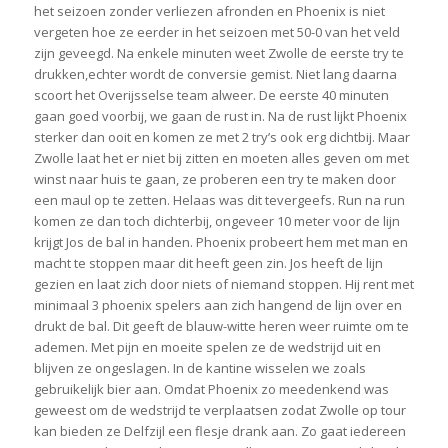
het seizoen zonder verliezen afronden en Phoenix is niet
vergeten hoe ze eerder in het seizoen met 50-0 van het veld
zijn geveegd. Na enkele minuten weet Zwolle de eerste try te
drukken,echter wordt de conversie gemist. Niet lang daarna
scoort het Overijsselse team alweer. De eerste 40 minuten
gaan goed voorbij, we gaan de rust in. Na de rust lijkt Phoenix
sterker dan ooit en komen ze met 2 try’s ook erg dichtbij. Maar
Zwolle laat het er niet bij zitten en moeten alles geven om met
winst naar huis te gaan, ze proberen een try te maken door
een maul op te zetten. Helaas was dit tevergeefs. Run na run
komen ze dan toch dichterbij, ongeveer 10 meter voor de lijn
krijgt Jos de bal in handen. Phoenix probeert hem met man en
macht te stoppen maar dit heeft geen zin. Jos heeft de lijn
gezien en laat zich door niets of niemand stoppen. Hij rent met
minimaal 3 phoenix spelers aan zich hangend de lijn over en
drukt de bal. Dit geeft de blauw-witte heren weer ruimte om te
ademen. Met pijn en moeite spelen ze de wedstrijd uit en
blijven ze ongeslagen. In de kantine wisselen we zoals
gebruikelijk bier aan. Omdat Phoenix zo meedenkend was
geweest om de wedstrijd te verplaatsen zodat Zwolle op tour
kan bieden ze Delfzijl een flesje drank aan. Zo gaat iedereen