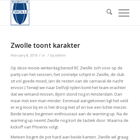
Zwolle toont karakter
/
/
February 8, 2016
in
by
admin
Op deze mooie winterdag bereid RC Zwolle zich voor op de
partij van het seizoen, het zonnetje schijnt in Zwolle, de club
zit vol goede moed, (en de resten van de carnaval de nacht
ervoor.) Terwijl we naar Delfzijl rijden komt het team erachter
dat we iemand missen, Björn stond nog in Amsterdam. Dan
maar met een man minder. Eenmaal aangekomen ligt het veld
er erg mooi bij en is het droog met af en toe een lichte miezer.
Beide teams beginnen enthousiast aan de warming up. Na de
warming up neemt Zwolle nog kort de tactiek door. Waarna de
kickoff van Phoenix volgt.
Meteen begint de pot hard aan beide kanten. Zwolle wil graag