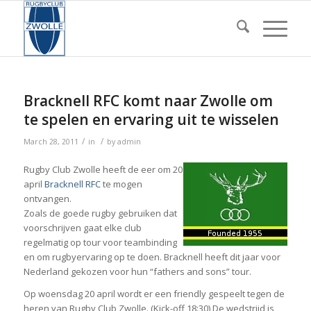
Bracknell RFC komt naar Zwolle om
te spelen en ervaring uit te wisselen
/
/
March 28, 2011
in
by
admin
Rugby Club Zwolle heeft de eer om 20
april
Bracknell RFC
te mogen
ontvangen.
Zoals de goede rugby gebruiken dat
voorschrijven gaat elke club
regelmatig op tour voor teambinding
en om rugbyervaring op te doen. Bracknell heeft dit jaar voor
Nederland gekozen voor hun “fathers and sons” tour.
Op woensdag 20 april wordt er een friendly gespeelt tegen de
heren van Rugby Club Zwolle. (Kick-off 18:30) De wedstrijd is