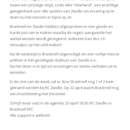
naast een prestige strijd, zoals elke “interland”, een prachtige
gelegenheid voor alle spelers van Zwolle om ervaring op te
doen nu het seizoen er bijna op zit.
Bracknell en Zwolle hebben afgesproken er een goede en
harde pot van te maken waarbij de regels aangaande het
aantal wissels wordt genegeerd. Iedereen kan dus z’n
minuutjes op het veld maken!
Na de wedstrijd is Bracknell uitgenodigd om een vorkje mee te
prikken in het gezelligste clubhuis van Zwolle e.o.
Na het diner is er tijd om ervaringen en sterke verhalen uit te
wisselen.
In de rest van de week zal er door Bracknell nog 1 of 2 keer
getraind worden bij RC Zwolle. Op 22 april wacht Bracknell nog
een krachtmeting met Deventer.
Schrijf maar vast in de agenda: 20 april 18:30: RC Zwolle vs
Bracknell RFC
Alle support is welkom!