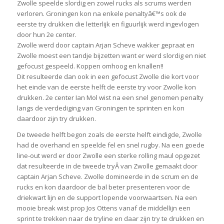
Zwolle speelde slordig en zowel rucks als scrums werden
verloren. Groningen kon na enkele penaltyâ€™s ook de
eerste try drukken die letterlijk en figuurlijk werd ingevlogen
door hun 2e center.
Zwolle werd door captain Arjan Scheve wakker gepraat en
Zwolle moest een tandje bijzetten want er werd slordig en niet
gefocust gespeeld. Koppen omhoog en knallen!!
Dit resulteerde dan ook in een gefocust Zwolle die kort voor
het einde van de eerste helft de eerste try voor Zwolle kon
drukken. 2e center Ian Mol wist na een snel genomen penalty
langs de verdediging van Groningen te sprinten en kon
daardoor zijn try drukken.
De tweede helft begon zoals de eerste helft eindigde, Zwolle
had de overhand en speelde fel en snel rugby. Na een goede
line-out werd er door Zwolle een sterke rolling maul opgezet
dat resulteerde in de tweede tryÂ van Zwolle gemaakt door
captain Arjan Scheve. Zwolle domineerde in de scrum en de
rucks en kon daardoor de bal beter presenteren voor de
driekwart lijn en de support lopende voorwaartsen. Na een
mooie break wist prop Jos Ottens vanaf de middellijn een
sprint te trekken naar de tryline en daar zijn try te drukken en