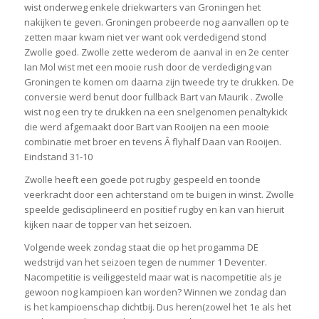
wist onderweg enkele driekwarters van Groningen het
nakijken te geven. Groningen probeerde nog aanvallen op te
zetten maar kwam niet ver want ook verdedigend stond
Zwolle goed. Zwolle zette wederom de aanval in en 2e center
Ian Mol wist met een mooie rush door de verdediging van
Groningen te komen om daarna zijn tweede try te drukken. De
conversie werd benut door fullback Bart van Maurik . Zwolle
wist nog een try te drukken na een snelgenomen penaltykick
die werd afgemaakt door Bart van Rooijen na een mooie
combinatie met broer en tevens Â flyhalf Daan van Rooijen.
Eindstand 31-10
Zwolle heeft een goede pot rugby gespeeld en toonde
veerkracht door een achterstand om te buigen in winst. Zwolle
speelde gedisciplineerd en positief rugby en kan van hieruit
kijken naar de topper van het seizoen.
Volgende week zondag staat die op het progamma DE
wedstrijd van het seizoen tegen de nummer 1 Deventer.
Nacompetitie is veiliggesteld maar wat is nacompetitie als je
gewoon nog kampioen kan worden? Winnen we zondag dan
is het kampioenschap dichtbij. Dus heren(zowel het 1e als het