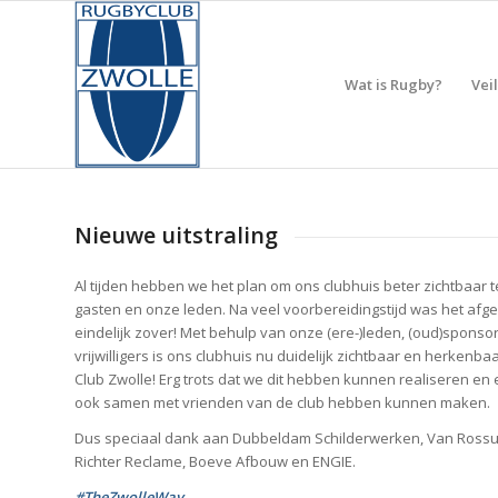
Wat is Rugby?
Vei
Nieuwe uitstraling
Al tijden hebben we het plan om ons clubhuis beter zichtbaar 
gasten en onze leden. Na veel voorbereidingstijd was het af
eindelijk zover! Met behulp van onze (ere-)leden, (oud)sponso
vrijwilligers is ons clubhuis nu duidelijk zichtbaar en herkenba
Club Zwolle! Erg trots dat we dit hebben kunnen realiseren en er
ook samen met vrienden van de club hebben kunnen maken.
Dus speciaal dank aan Dubbeldam Schilderwerken, Van Rossu
Richter Reclame, Boeve Afbouw en ENGIE.
#TheZwolleWay