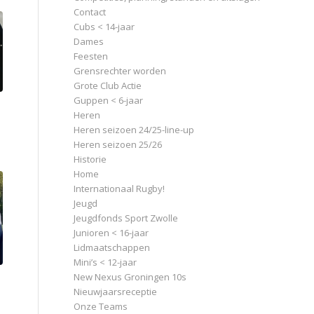
Contact
Cubs < 14-jaar
Dames
Feesten
Grensrechter worden
Grote Club Actie
Guppen < 6-jaar
Heren
Heren seizoen 24/25-line-up
Heren seizoen 25/26
Historie
Home
Internationaal Rugby!
Jeugd
Jeugdfonds Sport Zwolle
Junioren < 16-jaar
Lidmaatschappen
Mini’s < 12-jaar
New Nexus Groningen 10s
Nieuwjaarsreceptie
Onze Teams