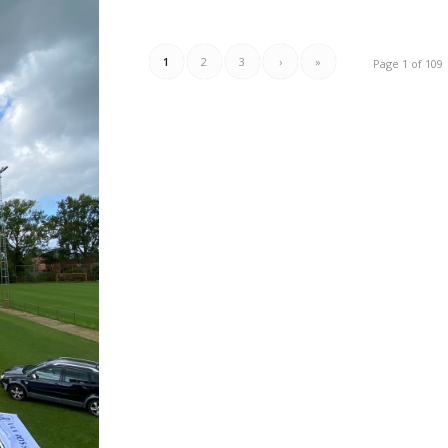
1
2
3
›
»
Page 1 of 109