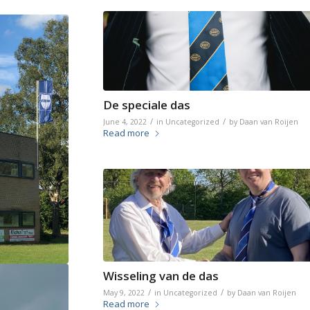
De speciale das
/
/
June 4, 2022
in
Uncategorized
by
Daan van Roijen
Read more
Wisseling van de das
/
/
May 9, 2022
in
Uncategorized
by
Daan van Roijen
Read more