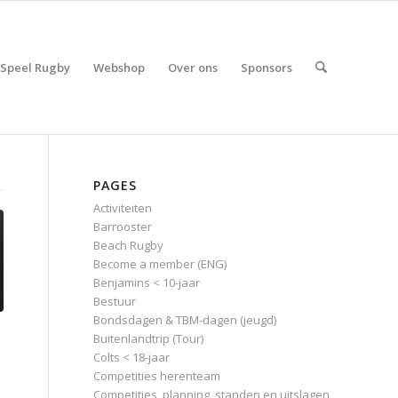
Speel Rugby
Webshop
Over ons
Sponsors
PAGES
Activiteiten
Barrooster
Beach Rugby
Become a member (ENG)
Benjamins < 10-jaar
Bestuur
Bondsdagen & TBM-dagen (jeugd)
Buitenlandtrip (Tour)
Colts < 18-jaar
Competities herenteam
Competities, planning, standen en uitslagen