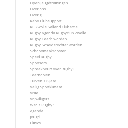
Open jeugdtrainingen
Over ons
Overig
Rabo Clubsupport
RC Zwolle Salland Clubactie
Rugby Agenda Rugbyclub Zwolle
Rugby Coach worden
Rugby Scheidsrechter worden
Schoonmaakrooster
Speel Rugby
Sponsors
Spreekbeurt over Rugby?
Toernooien
Turven < 8-jaar
Veilig Sportklimaat
Visie
Vrijwilligers
Wat is Rugby?
Agenda
Jeugd
Clinics