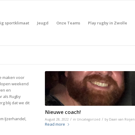
lig sportklimaat
Jeugd
Onze Teams
Play rugby in Zwolle
te maken voor
gelopen weekend
ren en
ar als Rugby
g blij dat we dit
Nieuwe coach!
m IJzerhandel,
/
/
August 28, 2022
in
Uncategorized
by
Daan van Roijen
Read more